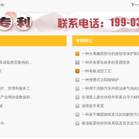
结构
下一
专利转让
一种分离橡胶部分的接续管保护套
保险典型案例的...
一种具有雾化效果的景观喷泉
果
一种卷板成型工艺
一种便携式太阳能锅炉
护、管理和服务工...
一种用于消除汽车内部油液气泡的
产业增加值数据的...
在湖面上建光伏组件和复合浮力材料
破
滤渣提升装置
一种基于椭圆曲线算法的加解密方
举办
楼顶板梁快拆快装系统及其支设方