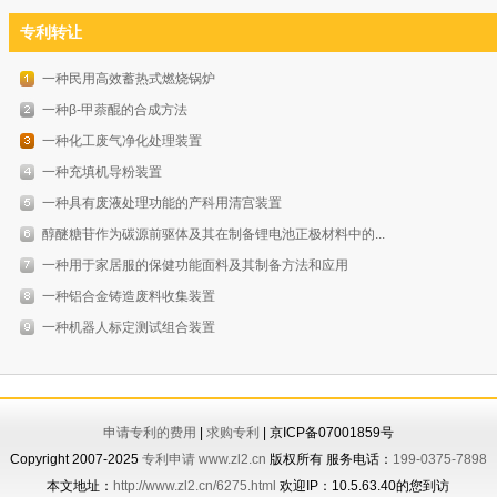
专利转让
一种民用高效蓄热式燃烧锅炉
一种β-甲萘醌的合成方法
一种化工废气净化处理装置
一种充填机导粉装置
一种具有废液处理功能的产科用清宫装置
醇醚糖苷作为碳源前驱体及其在制备锂电池正极材料中的...
一种用于家居服的保健功能面料及其制备方法和应用
一种铝合金铸造废料收集装置
一种机器人标定测试组合装置
申请专利的费用
|
求购专利
| 京ICP备07001859号
Copyright 2007-2025
专利申请
www.zl2.cn
版权所有 服务电话：
199-0375-7898
本文地址：
http://www.zl2.cn/6275.html
欢迎IP：10.5.63.40的您到访