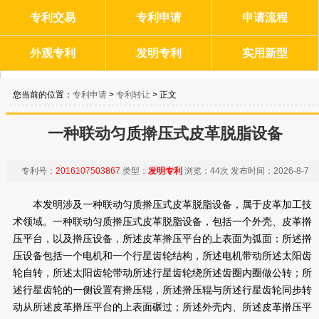
专利交易
专利申请
申请流程
外观专利
发明专利
实用新型
您当前的位置：
专利申请
>
专利转让
> 正文
一种联动匀质擀压式皮革脱脂设备
专利号：
2016107503867
类型：
发明专利
浏览：
44次
发布时间：
2026-8-7
本发明涉及一种联动匀质擀压式皮革脱脂设备，属于皮革加工技
术领域。一种联动匀质擀压式皮革脱脂设备，包括一个外壳、皮革擀
压平台，以及擀压设备，所述皮革擀压平台的上表面为弧面；所述擀
压设备包括一个电机和一个行星齿轮结构，所述电机带动所述太阳齿
轮自转，所述太阳齿轮带动所述行星齿轮绕所述齿圈内圈做公转；所
述行星齿轮的一侧设置有擀压辊，所述擀压辊与所述行星齿轮同步转
动从所述皮革擀压平台的上表面碾过；所述外壳内、所述皮革擀压平