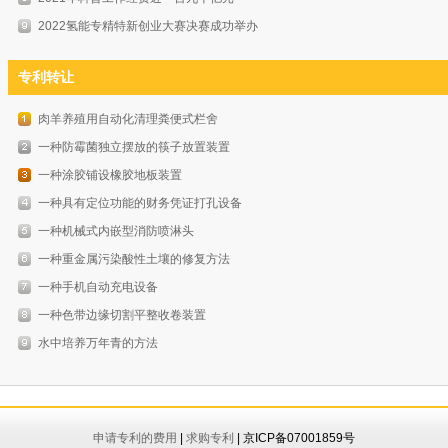
2022氢能专精特新创业大赛决赛成功举办
专利转让
肉羊养殖用自动化清理粪便式栏舍
一种防霉菌独立摆放的筷子放置装置
一种涂胶铺设橡胶地板装置
一种具有定位功能的财务凭证打孔设备
一种机械式内嵌型消防喷淋头
一种重金属污染酸性土壤的修复方法
一种手机自动充电设备
一种色带边缘切割平整收卷装置
水中培养万年青的方法
申请专利的费用
|
求购专利
| 京ICP备07001859号