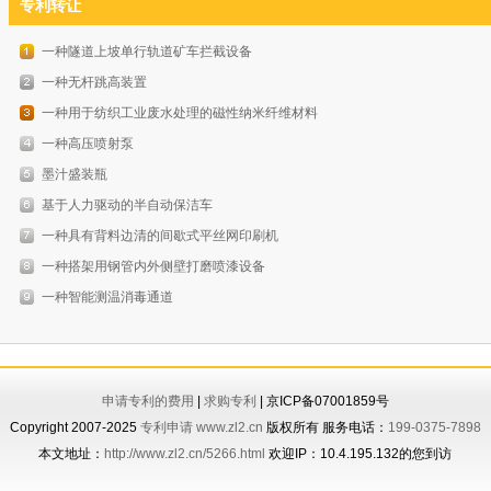
专利转让
一种隧道上坡单行轨道矿车拦截设备
一种无杆跳高装置
一种用于纺织工业废水处理的磁性纳米纤维材料
一种高压喷射泵
墨汁盛装瓶
基于人力驱动的半自动保洁车
一种具有背料边清的间歇式平丝网印刷机
一种搭架用钢管内外侧壁打磨喷漆设备
一种智能测温消毒通道
申请专利的费用
|
求购专利
| 京ICP备07001859号
Copyright 2007-2025
专利申请
www.zl2.cn
版权所有 服务电话：
199-0375-7898
本文地址：
http://www.zl2.cn/5266.html
欢迎IP：10.4.195.132的您到访