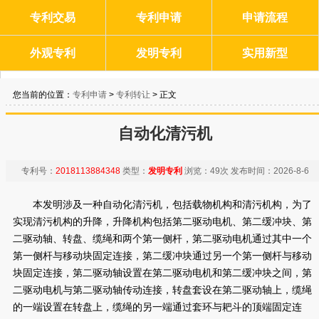
专利交易
专利申请
申请流程
外观专利
发明专利
实用新型
您当前的位置：
专利申请
>
专利转让
> 正文
自动化清污机
专利号：
2018113884348
类型：
发明专利
浏览：
49次
发布时间：
2026-8-6
本发明涉及一种自动化清污机，包括载物机构和清污机构，为了
实现清污机构的升降，升降机构包括第二驱动电机、第二缓冲块、第
二驱动轴、转盘、缆绳和两个第一侧杆，第二驱动电机通过其中一个
第一侧杆与移动块固定连接，第二缓冲块通过另一个第一侧杆与移动
块固定连接，第二驱动轴设置在第二驱动电机和第二缓冲块之间，第
二驱动电机与第二驱动轴传动连接，转盘套设在第二驱动轴上，缆绳
的一端设置在转盘上，缆绳的另一端通过套环与耙斗的顶端固定连