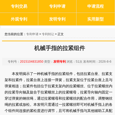
专利交易
专利申请
申请流程
外观专利
发明专利
实用新型
您当前的位置：
专利申请
>
专利转让
> 正文
机械手指的拉紧组件
专利号：
2015104831850
类型：
发明专利
浏览：
51次
发布时间：
2026-8-6
本发明揭示了一种机械手指的拉紧组件，包括拉紧台座、拉紧支
架和拉紧件，拉紧台座上连接一弹簧，拉紧支架位于拉紧台座上且与
弹簧相连；拉紧件包括位于拉紧支架内的拉紧螺丝、位于拉紧螺丝内
的拉紧导向轴及旋合于拉紧螺丝上的拉紧螺母，拉紧导向轴内固定一
穿过弹簧的钢丝绳，通过拉紧螺母和拉紧螺丝的配合作用，调整钢丝
绳的拉紧或放松。本发明只需通过一拉紧螺丝即可对机械手指上的各
个组件间连接的紧松度进行调节，且可将机械手指与其他辅助工具配