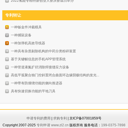
2022氢能专精特新创业大赛决赛成功举办
专利转让
一种钣金件冲裁模具
一种捕鼠设备
一种加弹机高效导线器
一种具有杂质剔除机构的中药分类粉碎装置
基于关键帧信息的手机APP管理系统
一种管道液氮扩径消除焊接缝应力设备
高低平弧聚合独门控斜置闭合曲面环边缘阴极结构的发光...
一种带有防缠绕功能的侧向推进器
具有快速切换功能的平地刀具
申请专利的费用
|
求购专利
| 京ICP备07001859号
Copyright 2007-2025
专利申请
www.zl2.cn
版权所有 服务电话：
199-0375-7898