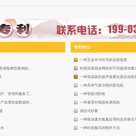
专利转让
一种五金件冲压毛刺去除装置
保险典型案例的...
利用深度残差网络和字符级滑动窗
果
一种加湿器的超声波雾化器自动组
一种具有气蒸功能的面包机
护、管理和服务工...
一种智能消防柜
产业增加值数据的...
一种避雷针电阻检测系统
破
抽拉式纱窗
一种炼油废水氨氮处理的反应板生
举办
一种柱状极耳的制作方法