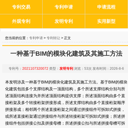
专利交易
专利申请
申请流程
外观专利
发明专利
实用新型
您当前的位置：
专利申请
>
专利转让
> 正文
一种基于BIM的模块化建筑及其施工方法
专利号：
2021107320072
类型：
发明专利
浏览：
53次
发布时间：
2026-8-6
本发明涉及一种基于BIM的模块化建筑及其施工方法。基于BIM的模块
化建筑包括多个支撑结构及一顶面结构，多个所述支撑结构分别与所
述顶面结构连接为并所述顶面结构提供支撑；所述顶面结构由多个直
接桁架及多个转接桁架拼接形成，所述支撑结构由多个直接桁架顺序
拼接形成；相邻两个所述直接桁架之间通过拼接组件可拆卸式拼接，
或所述直接桁架通过拼接组件与所述转接桁架可拆卸式拼接；所述拼
接组件包括拼接公扣及拼接母槽；所述拼接公扣与所述拼接母槽可拆