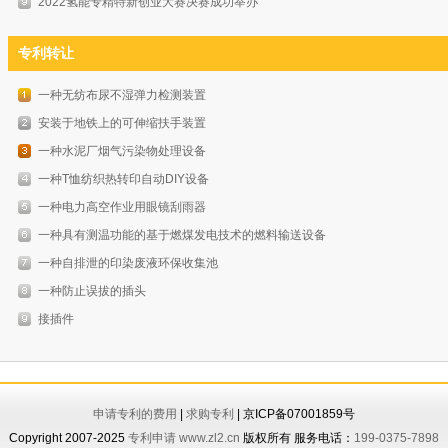
2022氢能专精特新创业大赛决赛成功举办
专利转让
一种无纺布尿不湿弹力检测装置
安装于地铁上的可伸缩扶手装置
一种水泥厂烟气污染物处理设备
一种T恤纺织热转印自动DIY设备
一种电力高空作业用眼镜刮雨器
一种具有测温功能的基于燃煤发电技术的燃料输送设备
一种自排泄的印染废液环保收集池
一种防止误拔的插头
接插件
申请专利的费用
|
求购专利
| 京ICP备07001859号
Copyright 2007-2025
专利申请
www.zl2.cn
版权所有 服务电话：
199-0375-7898