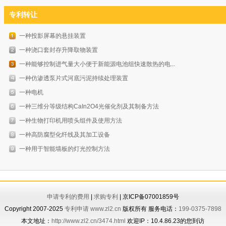
专利转让
一种投影屏幕的悬挂装置
一种浇口套封存升降取物装置
一种能够控制进气量大小便于新能源电池组快速散热的电...
一种仿渗透泵片式河底污泥持续处理装置
一种电机
一种三维分等级结构CaIn2O4光催化剂及其制备方法
一种生物打印机用喷头组件及使用方法
一种高防腐型化纤线及其加工设备
一种用于智能墙板的灯光控制方法
申请专利的费用
|
求购专利
| 京ICP备07001859号
Copyright 2007-2025
专利申请
www.zl2.cn
版权所有 服务电话：
199-0375-7898
本文地址：
http://www.zl2.cn/3474.html
欢迎IP：10.4.86.23的您到访