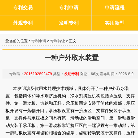
专利交易
专利申请
申请流程
外观专利
发明专利
实用新型
您当前的位置：
专利申请
>
专利转让
> 正文
一种户外取水装置
专利号：
2016102892479
类型：
发明专利
浏览：
66次
发布时间：
2026-8-9
本发明涉及饮用水处理技术领域，具体公开了一种户外取水装
置，包括筒体和净水剂挤压机构，净水剂挤压机构包括承压板、支撑
件、第一滑动板、齿轮和压杆，承压板固定安装于筒体的端部，承压
板开设有一落物开口，承压板设置有一挤压区，支撑件安装于承压
板，支撑件与承压板之间具有第一滑动板的滑动空间，第一滑动板滑
动安装于承压板，第一滑动板靠近挤压区的一端设置有一推动部，第
一滑动板设置有与齿轮相啮合的齿条，齿轮转动安装于支撑件，压杆