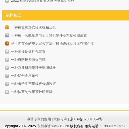
2022氢能专精特新创业大赛决赛成功举办
专利转让
一种往复加热式珍珠棉粘合机
一种用于智能制造电子计算机硬件高精度检测装置
基于内存页的重启定位方法、移动终端及可读存储介质
一种菌棒便捷打孔装置
一种自防护型防火电缆
一种农业耕种用种子编织机器
一种铝合金压铸件
一种电子生产用线板分切装置
一种抹茶制作用茶叶研磨机
申请专利的费用
|
求购专利
| 京ICP备07001859号
Copyright 2007-2025
专利申请
www.zl2.cn
版权所有 服务电话：
199-0375-7898