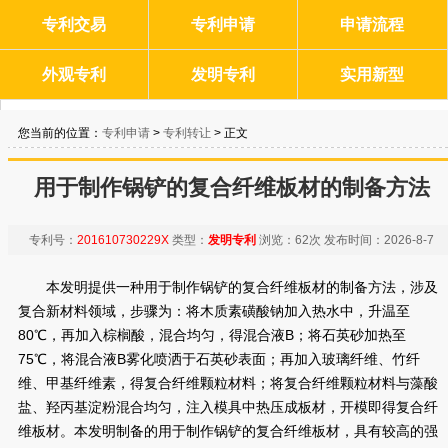
专利交易
专利申请
申请流程
外观专利
发明专利
实用新型
您当前的位置：
专利申请
>
专利转让
> 正文
用于制作锅铲的复合纤维板材的制备方法
专利号：
201610730229X
类型：
发明专利
浏览：
62次
发布时间：
2026-8-7
本发明提供一种用于制作锅铲的复合纤维板材的制备方法，涉及
复合新材料领域，步骤为：将木质素磺酸钠加入热水中，升温至
80℃，再加入棕榈酸，混合均匀，得混合液B；将石英砂加热至
75℃，将混合液B雾化喷洒于石英砂表面；再加入玻璃纤维、竹纤
维、甲基纤维素，得复合纤维颗粒材料；将复合纤维颗粒材料与藻酸
盐、羟丙基淀粉混合均匀，注入模具中热压成板材，开模即得复合纤
维板材。本发明制备的用于制作锅铲的复合纤维板材，具有较高的强