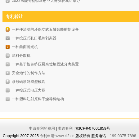
2022氢能专精特新创业大赛决赛成功举办
专利转让
一种便清洁的环保立式五轴智能雕刻设备
一种按压式孔口毛刺剥离器
一种曲面抛光机
涂料分散机
一种基于旋转挤压厨余垃圾固液分离装置
安全炮竹的制作方法
条形码喷码成型模具
一种控压式电压力煲
一种塑料注射原料干燥导料结构
申请专利的费用
|
求购专利
| 京ICP备07001859号
Copyright 2007-2025
专利申请
www.zl2.cn
版权所有 服务电话：
199-0375-7898