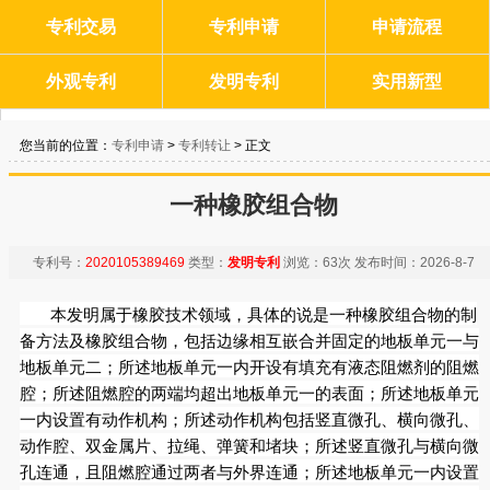
专利交易
专利申请
申请流程
外观专利
发明专利
实用新型
您当前的位置：
专利申请
>
专利转让
> 正文
一种橡胶组合物
专利号：
2020105389469
类型：
发明专利
浏览：
63次
发布时间：
2026-8-7
本发明属于橡胶技术领域，具体的说是一种橡胶组合物的制
备方法及橡胶组合物，包括边缘相互嵌合并固定的地板单元一与
地板单元二；所述地板单元一内开设有填充有液态阻燃剂的阻燃
腔；所述阻燃腔的两端均超出地板单元一的表面；所述地板单元
一内设置有动作机构；所述动作机构包括竖直微孔、横向微孔、
动作腔、双金属片、拉绳、弹簧和堵块；所述竖直微孔与横向微
孔连通，且阻燃腔通过两者与外界连通；所述地板单元一内设置