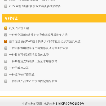
2022氢能专精特新创业大赛决赛成功举办
专利转让
乳头凹陷矫正架
一种酯化双酚A改性耐热导电薄膜及其制备方法
基于无区块的DAG技术的共识和账本数据组织方法及系统
一种铅酸蓄电池维保用电池修复液定量加注设备
一种具有可拆卸清洁装置的水壶
一种具有清洗功能的工业废水用存放箱
一种甲醇冷却器
一种漂浮物打捞装置
一种机械产品生产用快速固定抛光装置
申请专利的费用
|
求购专利
| 京ICP备07001859号